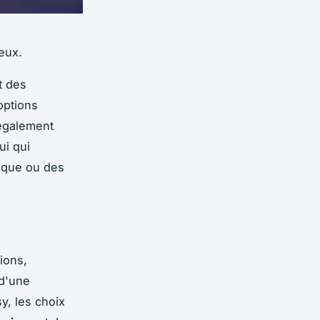
eux.
t des
options
également
i qui
ique ou des
ions,
 d'une
y, les choix