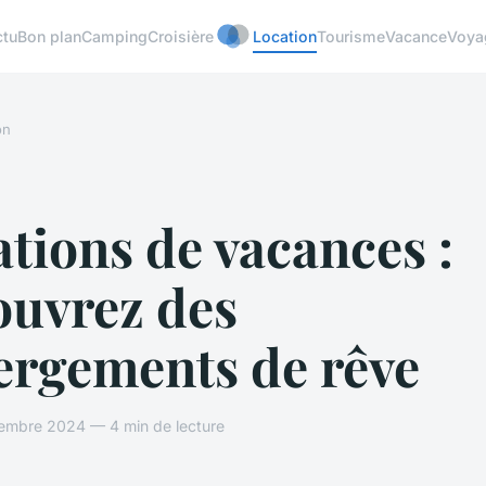
ctu
Bon plan
Camping
Croisière
Location
Tourisme
Vacance
Voya
on
tions de vacances :
ouvrez des
ergements de rêve
vembre 2024 — 4 min de lecture