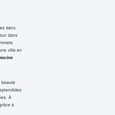
es dans
jour dans
sommets
une villa en
piscine
t beauté
 splendides
ées. À
grâce à