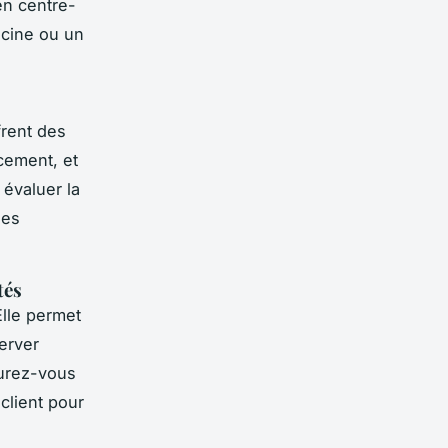
en centre-
scine ou un
frent des
acement, et
 évaluer la
les
tés
Elle permet
erver
surez-vous
client pour