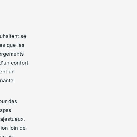
uhaitent se
es que les
bergements
d'un confort
rent un
nnante.
our des
 spas
majestueux.
ion loin de
in air