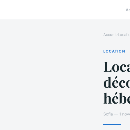
A
Accueil
›
Locati
LOCATION
Loca
déc
héb
Sofia — 1 no