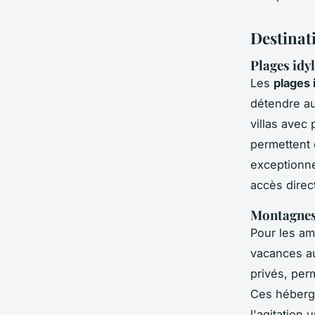
Destinat
Plages idy
Les
plages 
détendre au
villas avec
permettent 
exceptionnel
accès direc
Montagnes 
Pour les am
vacances a
privés, per
Ces héberge
l'agitation 