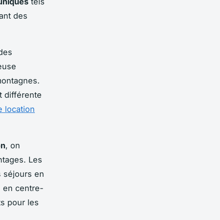
uniques
tels
tant des
 des
euse
montagnes.
 différente
 location
on
, on
ntages. Les
s séjours en
s en centre-
ts pour les