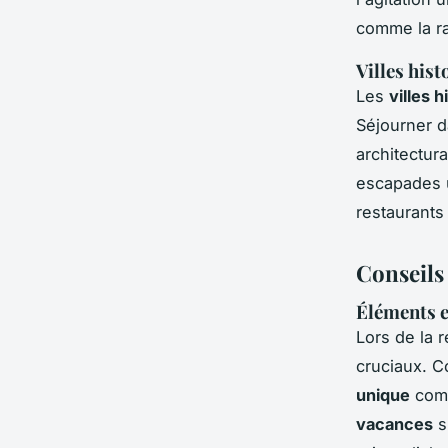
comme la ra
Villes his
Les
villes 
Séjourner 
architectur
escapades u
restaurants
Conseils
Éléments e
Lors de la 
cruciaux. C
unique
comm
vacances
s