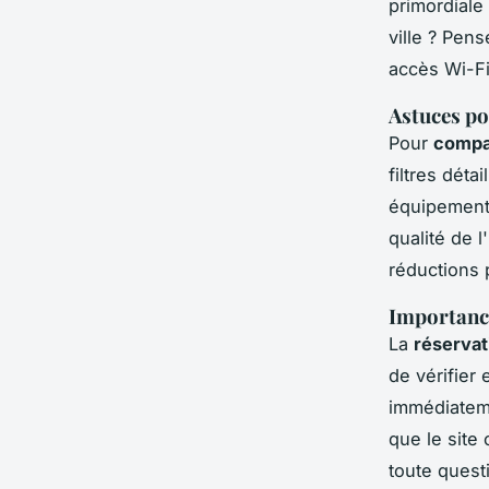
primordiale
ville ? Pen
accès Wi-Fi
Astuces po
Pour
compar
filtres déta
équipements
qualité de 
réductions p
Importance
La
réservat
de vérifier
immédiateme
que le site
toute quest