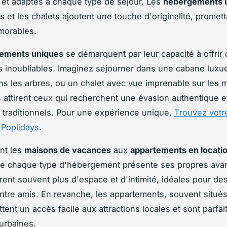
 et adaptés à chaque type de séjour. Les
hébergements 
s et les chalets ajoutent une touche d'originalité, promet
morables.
ements uniques
se démarquent par leur capacité à offrir
 inoubliables. Imaginez séjourner dans une cabane luxu
s les arbres, ou un chalet avec vue imprenable sur les 
 attirent ceux qui recherchent une évasion authentique et
 traditionnels. Pour une expérience unique,
Trouvez votre
 Poplidays
.
nt les
maisons de vacances
aux
appartements en locati
ue chaque type d'hébergement présente ses propres ava
rent souvent plus d'espace et d'intimité, idéales pour de
entre amis. En revanche, les appartements, souvent situé
ttent un accès facile aux attractions locales et sont parfai
urbaines.