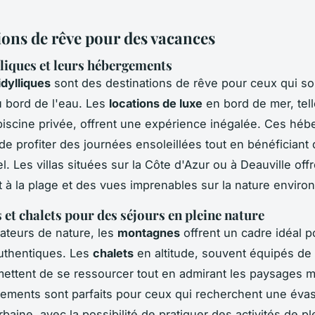
ions de rêve pour des vacances
lliques et leurs hébergements
idylliques
sont des destinations de rêve pour ceux qui so
 bord de l'eau. Les
locations de luxe
en bord de mer, tell
 piscine privée, offrent une expérience inégalée. Ces hé
de profiter des journées ensoleillées tout en bénéficiant 
. Les villas situées sur la Côte d'Azur ou à Deauville off
t à la plage et des vues imprenables sur la nature enviro
et chalets pour des séjours en pleine nature
ateurs de nature, les
montagnes
offrent un cadre idéal p
uthentiques. Les
chalets
en altitude, souvent équipés de
mettent de se ressourcer tout en admirant les paysages 
ments sont parfaits pour ceux qui recherchent une évas
urbaine, avec la possibilité de pratiquer des activités de ple