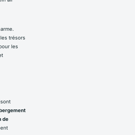
harme.
les trésors
pour les
et
 sont
bergement
n de
ment