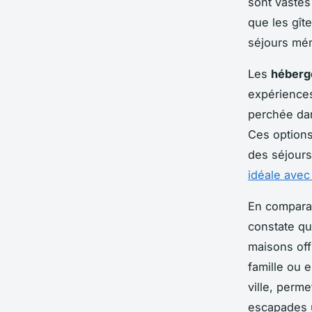
sont vastes
que les gîte
séjours mé
Les
héberg
expériences
perchée dan
Ces options
des séjours
idéale avec
En compara
constate q
maisons off
famille ou 
ville, perme
escapades 