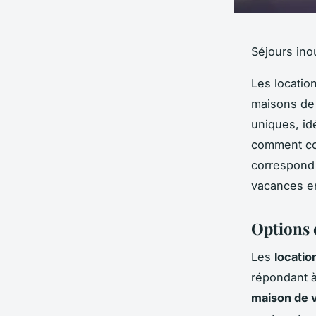
Séjours ino
Les locatio
maisons de 
uniques, i
comment co
correspond 
vacances en
Options 
Les
locatio
répondant à
maison de 