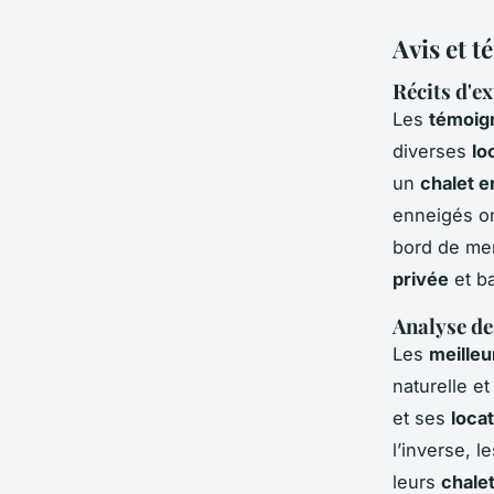
Avis et 
Récits d'e
Les
témoig
diverses
lo
un
chalet 
enneigés ont
bord de mer
privée
et ba
Analyse de
Les
meilleu
naturelle e
et ses
loca
l’inverse, 
leurs
chale