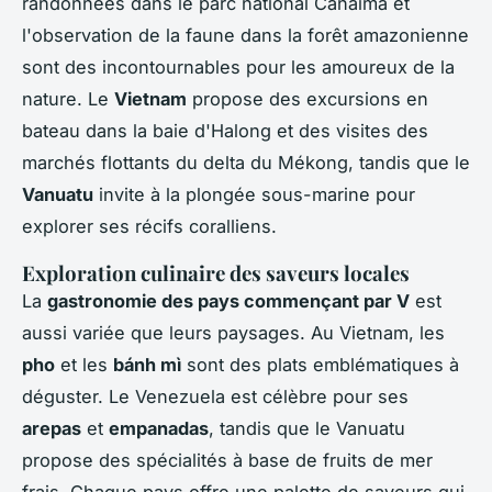
randonnées dans le parc national Canaima et
l'observation de la faune dans la forêt amazonienne
sont des incontournables pour les amoureux de la
nature. Le
Vietnam
propose des excursions en
bateau dans la baie d'Halong et des visites des
marchés flottants du delta du Mékong, tandis que le
Vanuatu
invite à la plongée sous-marine pour
explorer ses récifs coralliens.
Exploration culinaire des saveurs locales
La
gastronomie des pays commençant par V
est
aussi variée que leurs paysages. Au Vietnam, les
pho
et les
bánh mì
sont des plats emblématiques à
déguster. Le Venezuela est célèbre pour ses
arepas
et
empanadas
, tandis que le Vanuatu
propose des spécialités à base de fruits de mer
frais. Chaque pays offre une palette de saveurs qui